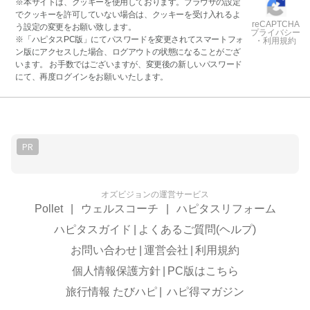
※本サイトは、クッキーを使用しております。ブラウザの設定
でクッキーを許可していない場合は、クッキーを受け入れるよ
reCAPTCHA
う設定の変更をお願い致します。
プライバシー
※「ハピタスPC版」にてパスワードを変更されてスマートフォ
・利用規約
ン版にアクセスした場合、ログアウトの状態になることがござ
います。 お手数ではございますが、変更後の新しいパスワード
にて、再度ログインをお願いいたします。
PR
オズビジョンの運営サービス
Pollet
|
ウェルスコーチ
|
ハピタスリフォーム
ハピタスガイド
|
よくあるご質問(ヘルプ)
お問い合わせ
|
運営会社
|
利用規約
個人情報保護方針
|
PC版はこちら
旅行情報 たびハピ
|
ハピ得マガジン