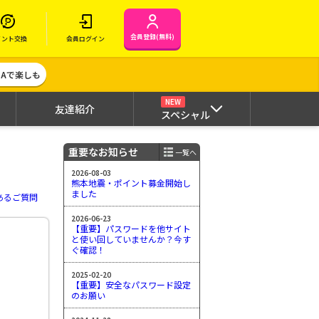
会員登録(無料)
イント交換
会員ログイン
MAで楽しも
NEW
友達紹介
スペシャル
重要なお知らせ
一覧へ
2026-08-03
熊本地震・ポイント募金開始し
ました
あるご質問
2026-06-23
【重要】パスワードを他サイト
と使い回していませんか？今す
ぐ確認！
2025-02-20
【重要】安全なパスワード設定
のお願い