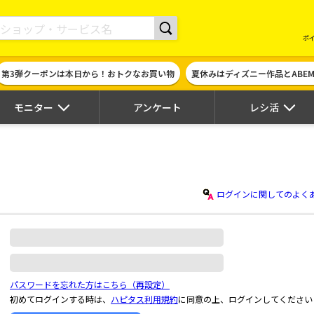
現金やギフト券に交換できるポイントサイト | ハピタス
ポ
第3弾クーポンは本日から！おトクなお買い物
夏休みはディズニー作品とABE
モニター
アンケート
レシ活
ログインに関してのよく
パスワードを忘れた方はこちら（再設定）
初めてログインする時は、
ハピタス利用規約
に同意の上、ログインしてください