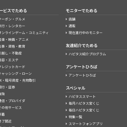
ービスでためる
モニターでためる
クーポン・グルメ
店舗
旅行・レンタカー
通販
オンラインゲーム・コミュニティ
現在進行中のモニター
音楽・映画・アニメ
友達紹介でためる
仕事・資格・教育
引越し・不動産
ハピタス紹介プログラム
美容・エステ
アンケートひろば
クレジットカード
キャッシング・ローン
アンケートひろば
FX・暗号資産・先物取引
銀行・証券
スペシャル
保険
ハピタススマート
通信・プロバイダ
毎月ハピタス宝くじ
その他サービス
毎日ハピタス宝くじ
新着
特集一覧
終了間近
スマートフォンアプリ