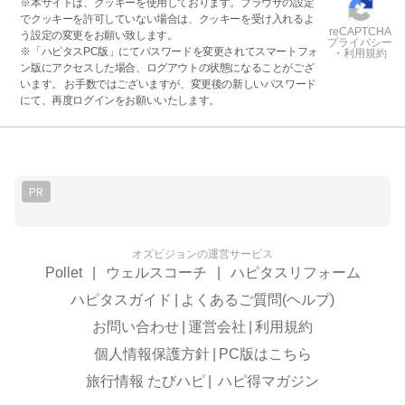
※本サイトは、クッキーを使用しております。ブラウザの設定
でクッキーを許可していない場合は、クッキーを受け入れるよ
reCAPTCHA
う設定の変更をお願い致します。
プライバシー
※「ハピタスPC版」にてパスワードを変更されてスマートフォ
・利用規約
ン版にアクセスした場合、ログアウトの状態になることがござ
います。 お手数ではございますが、変更後の新しいパスワード
にて、再度ログインをお願いいたします。
PR
オズビジョンの運営サービス
Pollet
|
ウェルスコーチ
|
ハピタスリフォーム
ハピタスガイド
|
よくあるご質問(ヘルプ)
お問い合わせ
|
運営会社
|
利用規約
個人情報保護方針
|
PC版はこちら
旅行情報 たびハピ
|
ハピ得マガジン