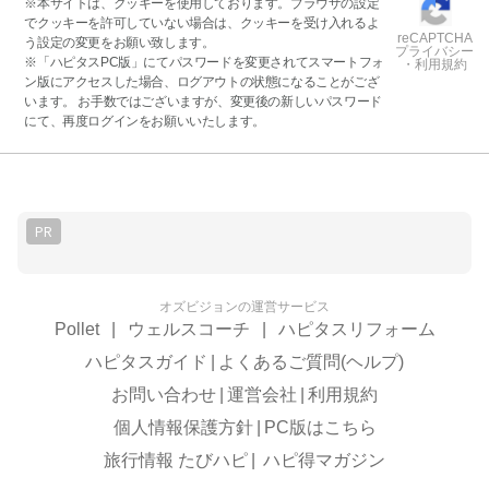
※本サイトは、クッキーを使用しております。ブラウザの設定
でクッキーを許可していない場合は、クッキーを受け入れるよ
reCAPTCHA
う設定の変更をお願い致します。
プライバシー
※「ハピタスPC版」にてパスワードを変更されてスマートフォ
・利用規約
ン版にアクセスした場合、ログアウトの状態になることがござ
います。 お手数ではございますが、変更後の新しいパスワード
にて、再度ログインをお願いいたします。
PR
オズビジョンの運営サービス
Pollet
|
ウェルスコーチ
|
ハピタスリフォーム
ハピタスガイド
|
よくあるご質問(ヘルプ)
お問い合わせ
|
運営会社
|
利用規約
個人情報保護方針
|
PC版はこちら
旅行情報 たびハピ
|
ハピ得マガジン