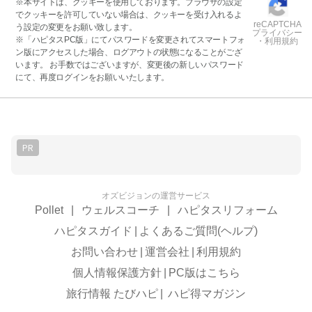
※本サイトは、クッキーを使用しております。ブラウザの設定
でクッキーを許可していない場合は、クッキーを受け入れるよ
reCAPTCHA
う設定の変更をお願い致します。
プライバシー
※「ハピタスPC版」にてパスワードを変更されてスマートフォ
・利用規約
ン版にアクセスした場合、ログアウトの状態になることがござ
います。 お手数ではございますが、変更後の新しいパスワード
にて、再度ログインをお願いいたします。
PR
オズビジョンの運営サービス
Pollet
|
ウェルスコーチ
|
ハピタスリフォーム
ハピタスガイド
|
よくあるご質問(ヘルプ)
お問い合わせ
|
運営会社
|
利用規約
個人情報保護方針
|
PC版はこちら
旅行情報 たびハピ
|
ハピ得マガジン