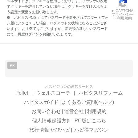
※本サイトは、クッキーを使用しております。ブラウザの設定
でクッキーを許可していない場合は、クッキーを受け入れるよ
reCAPTCHA
う設定の変更をお願い致します。
プライバシー
※「ハピタスPC版」にてパスワードを変更されてスマートフォ
・利用規約
ン版にアクセスした場合、ログアウトの状態になることがござ
います。 お手数ではございますが、変更後の新しいパスワード
にて、再度ログインをお願いいたします。
PR
オズビジョンの運営サービス
Pollet
|
ウェルスコーチ
|
ハピタスリフォーム
ハピタスガイド
|
よくあるご質問(ヘルプ)
お問い合わせ
|
運営会社
|
利用規約
個人情報保護方針
|
PC版はこちら
旅行情報 たびハピ
|
ハピ得マガジン