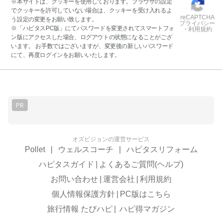
※本サイトは、クッキーを使用しております。ブラウザの設定
でクッキーを許可していない場合は、クッキーを受け入れるよ
reCAPTCHA
う設定の変更をお願い致します。
プライバシー
※「ハピタスPC版」にてパスワードを変更されてスマートフォ
・利用規約
ン版にアクセスした場合、ログアウトの状態になることがござ
います。 お手数ではございますが、変更後の新しいパスワード
にて、再度ログインをお願いいたします。
PR
オズビジョンの運営サービス
Pollet
|
ウェルスコーチ
|
ハピタスリフォーム
ハピタスガイド
|
よくあるご質問(ヘルプ)
お問い合わせ
|
運営会社
|
利用規約
個人情報保護方針
|
PC版はこちら
旅行情報 たびハピ
|
ハピ得マガジン