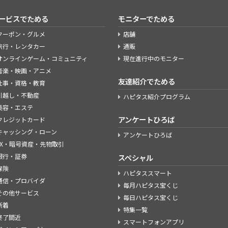
ービスでためる
モニターでためる
クーポン・グルメ
店舗
旅行・レンタカー
通販
オンラインゲーム・コミュニティ
現在進行中のモニター
音楽・映画・アニメ
友達紹介でためる
仕事・資格・教育
引越し・不動産
ハピタス紹介プログラム
美容・エステ
アンケートひろば
クレジットカード
キャッシング・ローン
アンケートひろば
FX・暗号資産・先物取引
銀行・証券
スペシャル
保険
ハピタススマート
通信・プロバイダ
毎月ハピタス宝くじ
その他サービス
毎日ハピタス宝くじ
新着
特集一覧
終了間近
スマートフォンアプリ