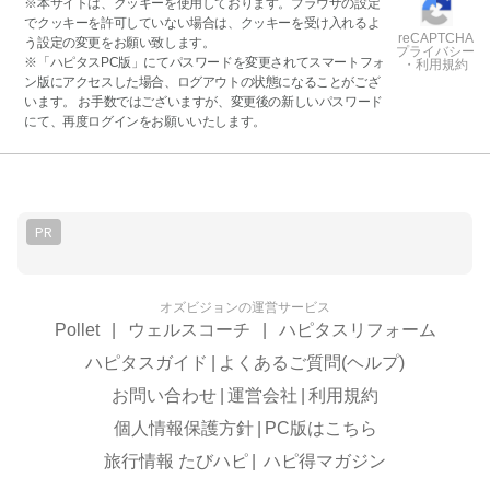
※本サイトは、クッキーを使用しております。ブラウザの設定
でクッキーを許可していない場合は、クッキーを受け入れるよ
reCAPTCHA
う設定の変更をお願い致します。
プライバシー
※「ハピタスPC版」にてパスワードを変更されてスマートフォ
・利用規約
ン版にアクセスした場合、ログアウトの状態になることがござ
います。 お手数ではございますが、変更後の新しいパスワード
にて、再度ログインをお願いいたします。
PR
オズビジョンの運営サービス
Pollet
|
ウェルスコーチ
|
ハピタスリフォーム
ハピタスガイド
|
よくあるご質問(ヘルプ)
お問い合わせ
|
運営会社
|
利用規約
個人情報保護方針
|
PC版はこちら
旅行情報 たびハピ
|
ハピ得マガジン