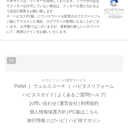
※本サイトは、クッキーを使用しております。ブラウザの設定
でクッキーを許可していない場合は、クッキーを受け入れるよ
reCAPTCHA
う設定の変更をお願い致します。
プライバシー
※「ハピタスPC版」にてパスワードを変更されてスマートフォ
・利用規約
ン版にアクセスした場合、ログアウトの状態になることがござ
います。 お手数ではございますが、変更後の新しいパスワード
にて、再度ログインをお願いいたします。
PR
オズビジョンの運営サービス
Pollet
|
ウェルスコーチ
|
ハピタスリフォーム
ハピタスガイド
|
よくあるご質問(ヘルプ)
お問い合わせ
|
運営会社
|
利用規約
個人情報保護方針
|
PC版はこちら
旅行情報 たびハピ
|
ハピ得マガジン