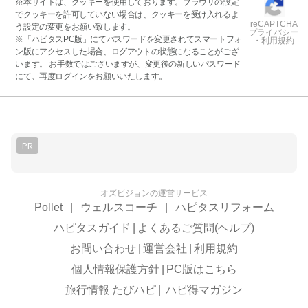
※本サイトは、クッキーを使用しております。ブラウザの設定
でクッキーを許可していない場合は、クッキーを受け入れるよ
reCAPTCHA
う設定の変更をお願い致します。
プライバシー
※「ハピタスPC版」にてパスワードを変更されてスマートフォ
・利用規約
ン版にアクセスした場合、ログアウトの状態になることがござ
います。 お手数ではございますが、変更後の新しいパスワード
にて、再度ログインをお願いいたします。
PR
オズビジョンの運営サービス
Pollet
|
ウェルスコーチ
|
ハピタスリフォーム
ハピタスガイド
|
よくあるご質問(ヘルプ)
お問い合わせ
|
運営会社
|
利用規約
個人情報保護方針
|
PC版はこちら
旅行情報 たびハピ
|
ハピ得マガジン