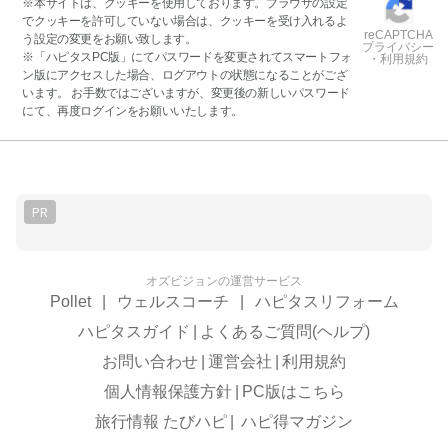
※本サイトは、クッキーを使用しております。ブラウザの設定
でクッキーを許可していない場合は、クッキーを受け入れるよ
reCAPTCHA
う設定の変更をお願い致します。
プライバシー
※「ハピタスPC版」にてパスワードを変更されてスマートフォ
・利用規約
ン版にアクセスした場合、ログアウトの状態になることがござ
います。 お手数ではございますが、変更後の新しいパスワード
にて、再度ログインをお願いいたします。
PR
オズビジョンの運営サービス
Pollet
|
ウェルスコーチ
|
ハピタスリフォーム
ハピタスガイド
|
よくあるご質問(ヘルプ)
お問い合わせ
|
運営会社
|
利用規約
個人情報保護方針
|
PC版はこちら
旅行情報 たびハピ
|
ハピ得マガジン