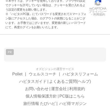
※本サイトは、クッキーを使用しております。ブラウザの設定
でクッキーを許可していない場合は、クッキーを受け入れるよ
reCAPTCHA
う設定の変更をお願い致します。
プライバシー
※「ハピタスPC版」にてパスワードを変更されてスマートフォ
・利用規約
ン版にアクセスした場合、ログアウトの状態になることがござ
います。 お手数ではございますが、変更後の新しいパスワード
にて、再度ログインをお願いいたします。
PR
オズビジョンの運営サービス
Pollet
|
ウェルスコーチ
|
ハピタスリフォーム
ハピタスガイド
|
よくあるご質問(ヘルプ)
お問い合わせ
|
運営会社
|
利用規約
個人情報保護方針
|
PC版はこちら
旅行情報 たびハピ
|
ハピ得マガジン