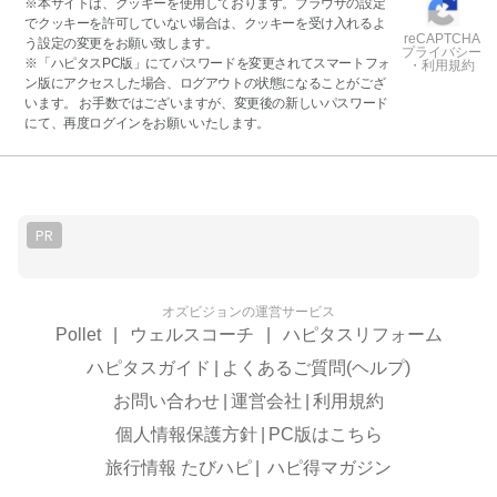
※本サイトは、クッキーを使用しております。ブラウザの設定
でクッキーを許可していない場合は、クッキーを受け入れるよ
reCAPTCHA
う設定の変更をお願い致します。
プライバシー
※「ハピタスPC版」にてパスワードを変更されてスマートフォ
・利用規約
ン版にアクセスした場合、ログアウトの状態になることがござ
います。 お手数ではございますが、変更後の新しいパスワード
にて、再度ログインをお願いいたします。
PR
オズビジョンの運営サービス
Pollet
|
ウェルスコーチ
|
ハピタスリフォーム
ハピタスガイド
|
よくあるご質問(ヘルプ)
お問い合わせ
|
運営会社
|
利用規約
個人情報保護方針
|
PC版はこちら
旅行情報 たびハピ
|
ハピ得マガジン