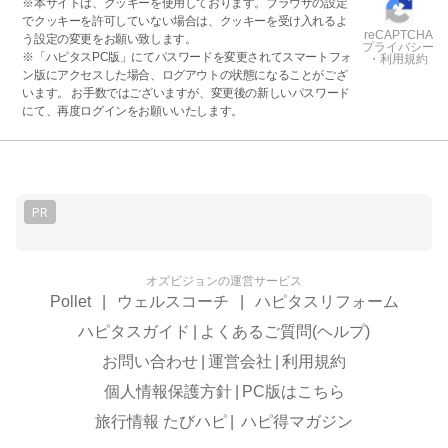
※本サイトは、クッキーを使用しております。ブラウザの設定
でクッキーを許可していない場合は、クッキーを受け入れるよ
reCAPTCHA
う設定の変更をお願い致します。
プライバシー
※「ハピタスPC版」にてパスワードを変更されてスマートフォ
・利用規約
ン版にアクセスした場合、ログアウトの状態になることがござ
います。 お手数ではございますが、変更後の新しいパスワード
にて、再度ログインをお願いいたします。
PR
オズビジョンの運営サービス
Pollet
|
ウェルスコーチ
|
ハピタスリフォーム
ハピタスガイド
|
よくあるご質問(ヘルプ)
お問い合わせ
|
運営会社
|
利用規約
個人情報保護方針
|
PC版はこちら
旅行情報 たびハピ
|
ハピ得マガジン