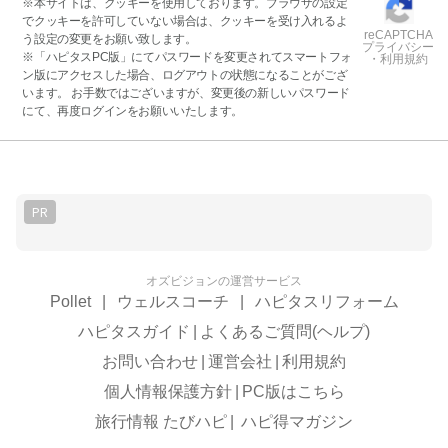
※本サイトは、クッキーを使用しております。ブラウザの設定
でクッキーを許可していない場合は、クッキーを受け入れるよ
reCAPTCHA
う設定の変更をお願い致します。
プライバシー
※「ハピタスPC版」にてパスワードを変更されてスマートフォ
・利用規約
ン版にアクセスした場合、ログアウトの状態になることがござ
います。 お手数ではございますが、変更後の新しいパスワード
にて、再度ログインをお願いいたします。
PR
オズビジョンの運営サービス
Pollet
|
ウェルスコーチ
|
ハピタスリフォーム
ハピタスガイド
|
よくあるご質問(ヘルプ)
お問い合わせ
|
運営会社
|
利用規約
個人情報保護方針
|
PC版はこちら
旅行情報 たびハピ
|
ハピ得マガジン