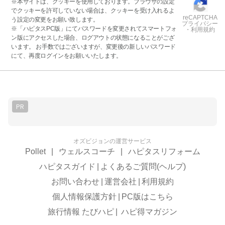
※本サイトは、クッキーを使用しております。ブラウザの設定
でクッキーを許可していない場合は、クッキーを受け入れるよ
reCAPTCHA
う設定の変更をお願い致します。
プライバシー
※「ハピタスPC版」にてパスワードを変更されてスマートフォ
・利用規約
ン版にアクセスした場合、ログアウトの状態になることがござ
います。 お手数ではございますが、変更後の新しいパスワード
にて、再度ログインをお願いいたします。
PR
オズビジョンの運営サービス
Pollet
|
ウェルスコーチ
|
ハピタスリフォーム
ハピタスガイド
|
よくあるご質問(ヘルプ)
お問い合わせ
|
運営会社
|
利用規約
個人情報保護方針
|
PC版はこちら
旅行情報 たびハピ
|
ハピ得マガジン