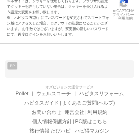
※本サイトは、クッキーを使用しております。ブラウザの設定
でクッキーを許可していない場合は、クッキーを受け入れるよ
reCAPTCHA
う設定の変更をお願い致します。
プライバシー
※「ハピタスPC版」にてパスワードを変更されてスマートフォ
・利用規約
ン版にアクセスした場合、ログアウトの状態になることがござ
います。 お手数ではございますが、変更後の新しいパスワード
にて、再度ログインをお願いいたします。
PR
オズビジョンの運営サービス
Pollet
|
ウェルスコーチ
|
ハピタスリフォーム
ハピタスガイド
|
よくあるご質問(ヘルプ)
お問い合わせ
|
運営会社
|
利用規約
個人情報保護方針
|
PC版はこちら
旅行情報 たびハピ
|
ハピ得マガジン