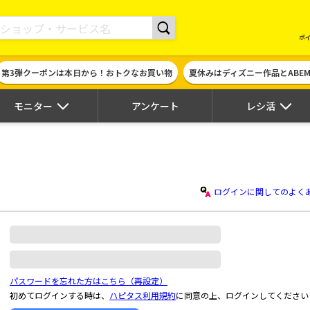
現金やギフト券に交換できるポイントサイト | ハピタス
ポ
第3弾クーポンは本日から！おトクなお買い物
夏休みはディズニー作品とABE
モニター
アンケート
レシ活
ログインに関してのよく
パスワードを忘れた方はこちら（再設定）
初めてログインする時は、
ハピタス利用規約
に同意の上、ログインしてください