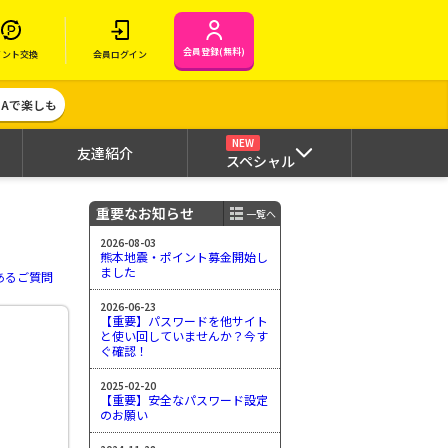
会員登録(無料)
イント交換
会員ログイン
MAで楽しも
NEW
友達紹介
スペシャル
重要なお知らせ
一覧へ
2026-08-03
熊本地震・ポイント募金開始し
ました
あるご質問
2026-06-23
【重要】パスワードを他サイト
と使い回していませんか？今す
ぐ確認！
2025-02-20
【重要】安全なパスワード設定
のお願い