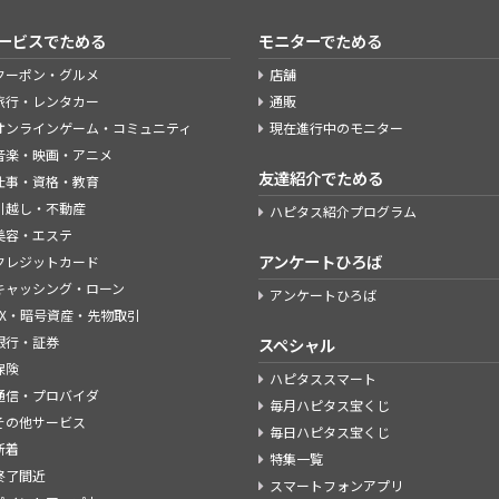
ービスでためる
モニターでためる
クーポン・グルメ
店舗
旅行・レンタカー
通販
オンラインゲーム・コミュニティ
現在進行中のモニター
音楽・映画・アニメ
友達紹介でためる
仕事・資格・教育
引越し・不動産
ハピタス紹介プログラム
美容・エステ
アンケートひろば
クレジットカード
キャッシング・ローン
アンケートひろば
FX・暗号資産・先物取引
銀行・証券
スペシャル
保険
ハピタススマート
通信・プロバイダ
毎月ハピタス宝くじ
その他サービス
毎日ハピタス宝くじ
新着
特集一覧
終了間近
スマートフォンアプリ