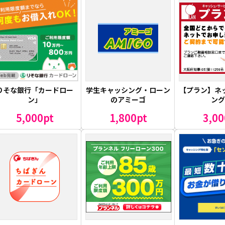
りそな銀行「カードロー
学生キャッシング・ローン
【プラン】ネ
ン」
のアミーゴ
ン
5,000pt
1,800pt
3,00