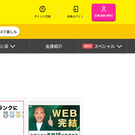
会員登録(無料)
ポイント交換
会員ログイン
MAで楽しも
シ活
友達紹介
スペシャル
NEW