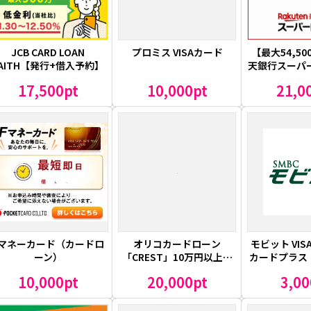
JCB CARD LOAN
プロミス VISAカード
【最大54,5
AITH【発行+借入予約】
天銀行スーパ
ードロ
17,500pt
10,000pt
21,0
Fマネーカード（カードロ
オリコカードローン
モビット VIS
ーン）
「CREST」10万円以上利
カードプラス（
用
ットne
10,000pt
20,000pt
3,00