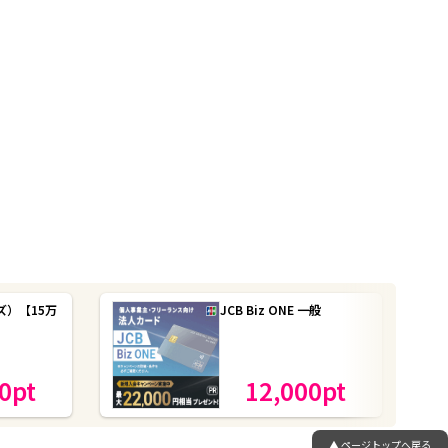
ズ）【15万
JCB Biz ONE 一般
】
0
pt
12,000
pt
▲ ページトップへ戻る