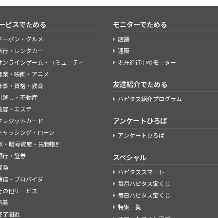
ービスでためる
モニターでためる
クーポン・グルメ
店舗
旅行・レンタカー
通販
オンラインゲーム・コミュニティ
現在進行中のモニター
音楽・映画・アニメ
友達紹介でためる
仕事・資格・教育
引越し・不動産
ハピタス紹介プログラム
美容・エステ
アンケートひろば
クレジットカード
キャッシング・ローン
アンケートひろば
FX・暗号資産・先物取引
銀行・証券
スペシャル
保険
ハピタススマート
通信・プロバイダ
毎月ハピタス宝くじ
その他サービス
毎日ハピタス宝くじ
新着
特集一覧
終了間近