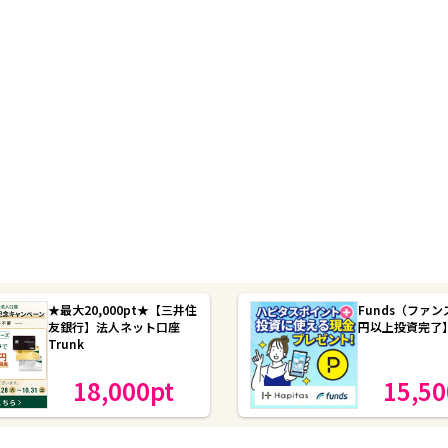
★最大20,000pt★【三井住
Funds（ファン
友銀行】法人ネット口座
円以上投資完了
Trunk
18,000
pt
15,50