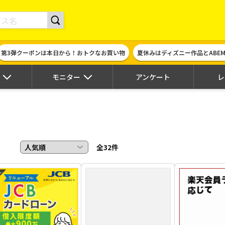
きるポイントサイト | ハピタス
第3弾クーポンは本日から！おトクなお買い物
夏休みはディズニー作品とABE
モニター
アンケート
レ
全32件