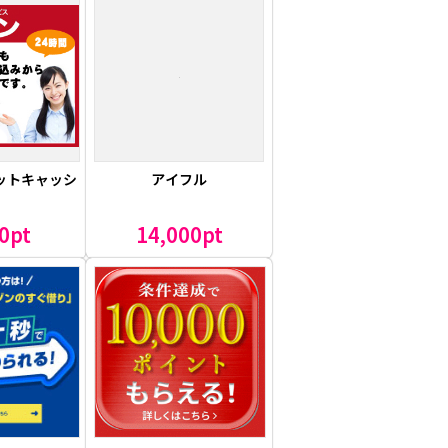
ットキャッシ
アイフル
グ
0pt
14,000pt