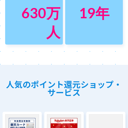
630
万
19
年
人
人気のポイント還元ショップ・
サービス