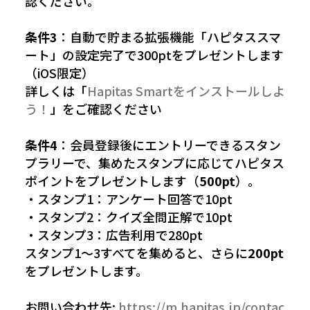
認ください。
条件3
：自動で貯まる拡張機能「ハピタススマ
ート」の設定完了で300ptをプレゼントします
（iOS限定）
詳しくは「
Hapitas Smartをインストールしよ
う！
」をご確認ください
条件4
：会員登録後にエントリーできるスタン
プラリーで、集めたスタンプに応じてハピタス
ポイントをプレゼントします（
500pt
）。
・スタンプ1：アンケート回答で10pt
・スタンプ2：クイズ全問正解で10pt
・スタンプ3：広告利用で280pt
スタンプ1〜3すべてを集めると、さらに
200pt
をプレゼントします。
お問い合わせ先:
https://m.hapitas.jp/contac