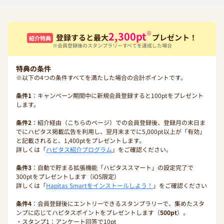
※
2,300
pt
登録すると最大
プレゼント！
紹介特典
※会員登録後のスタンプラリーすべてを達成した場合
特典の条件
※以下の4つの条件すべてを満たした場合の合計ポイントです。
条件1
：キャンペーン期間中に新規会員登録すると100ptをプレゼント
します。
条件2
：紹介経由（こちらのページ）での会員登録後、登録月の末日ま
でにハピタス掲載広告を利用し、翌月末までに5,000pt以上が「有効」
と記載されると、1,400ptをプレゼントします。
詳しくは「
ハピタス紹介プログラム
」をご確認ください。
条件3
：自動で貯まる拡張機能「ハピタススマート」の設定完了で
300ptをプレゼントします（iOS限定）
詳しくは「
Hapitas Smartをインストールしよう！
」をご確認ください
条件4
：会員登録後にエントリーできるスタンプラリーで、集めたスタ
ンプに応じてハピタスポイントをプレゼントします（
500pt
）。
・スタンプ1：アンケート回答で10pt