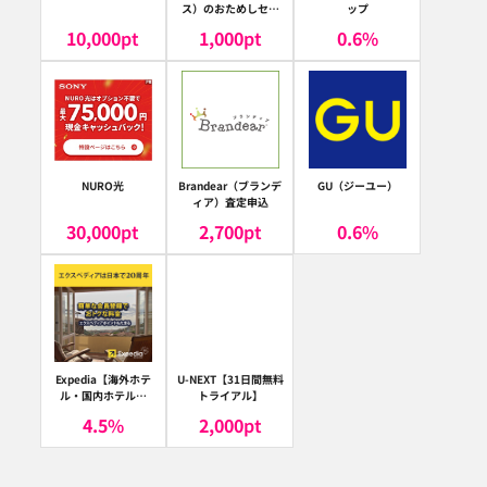
ス）のおためしセッ
ップ
ト
10,000
pt
1,000
pt
0.6
%
NURO光
Brandear（ブランデ
GU（ジーユー）
ィア）査定申込
30,000
pt
2,700
pt
0.6
%
Expedia【海外ホテ
U-NEXT【31日間無料
ル・国内ホテル予
トライアル】
約】（エクスペディ
4.5
%
2,000
pt
ア）