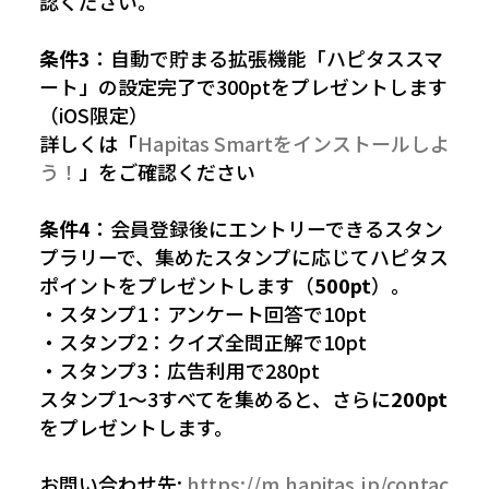
認ください。
条件3
：自動で貯まる拡張機能「ハピタススマ
ート」の設定完了で300ptをプレゼントします
（iOS限定）
詳しくは「
Hapitas Smartをインストールしよ
う！
」をご確認ください
条件4
：会員登録後にエントリーできるスタン
プラリーで、集めたスタンプに応じてハピタス
ポイントをプレゼントします（
500pt
）。
・スタンプ1：アンケート回答で10pt
・スタンプ2：クイズ全問正解で10pt
・スタンプ3：広告利用で280pt
スタンプ1〜3すべてを集めると、さらに
200pt
をプレゼントします。
お問い合わせ先:
https://m.hapitas.jp/contac