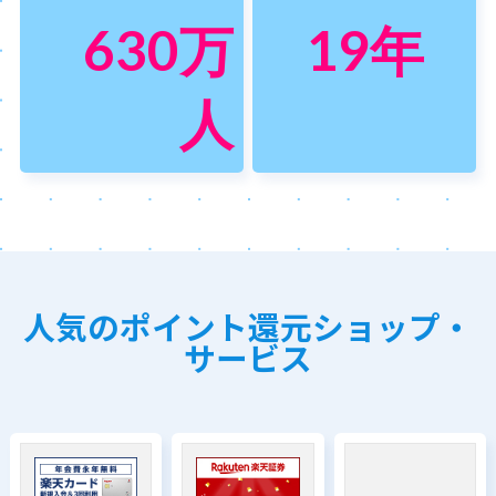
630
万
19
年
人
人気のポイント還元ショップ・
サービス