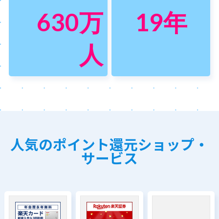
630
万
19
年
人
人気のポイント還元ショップ・
サービス