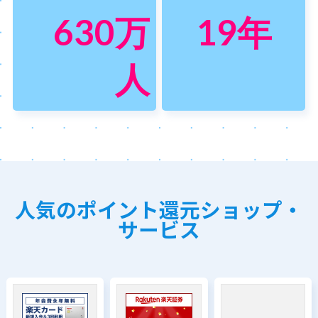
630
万
19
年
人
人気のポイント還元ショップ・
サービス