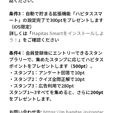
認ください。
条件3
：自動で貯まる拡張機能「ハピタススマ
ート」の設定完了で300ptをプレゼントします
（iOS限定）
詳しくは「
Hapitas Smartをインストールしよ
う！
」をご確認ください
条件4
：会員登録後にエントリーできるスタン
プラリーで、集めたスタンプに応じてハピタス
ポイントをプレゼントします（
500pt
）。
・スタンプ1：アンケート回答で10pt
・スタンプ2：クイズ全問正解で10pt
・スタンプ3：広告利用で280pt
スタンプ1〜3すべてを集めると、さらに
200pt
をプレゼントします。
お問い合わせ先:
https://m.hapitas.jp/contac