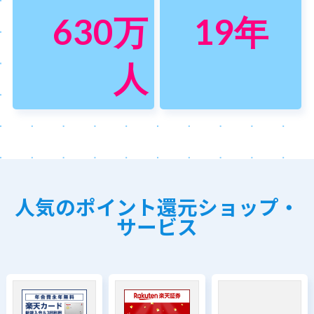
630
万
19
年
人
人気のポイント還元ショップ・
サービス