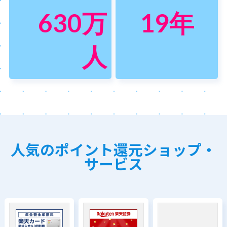
630
万
19
年
人
人気のポイント還元ショップ・
サービス