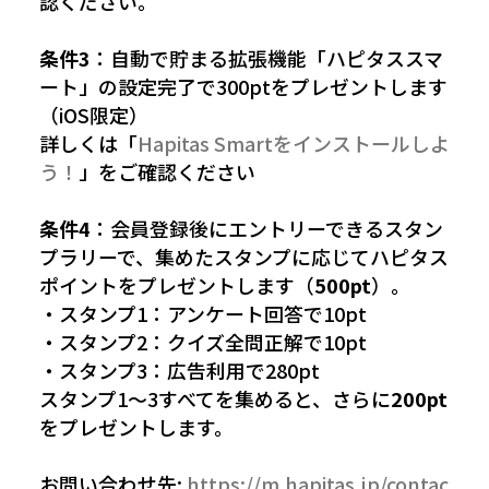
認ください。
条件3
：自動で貯まる拡張機能「ハピタススマ
ート」の設定完了で300ptをプレゼントします
（iOS限定）
詳しくは「
Hapitas Smartをインストールしよ
う！
」をご確認ください
条件4
：会員登録後にエントリーできるスタン
プラリーで、集めたスタンプに応じてハピタス
ポイントをプレゼントします（
500pt
）。
・スタンプ1：アンケート回答で10pt
・スタンプ2：クイズ全問正解で10pt
・スタンプ3：広告利用で280pt
スタンプ1〜3すべてを集めると、さらに
200pt
をプレゼントします。
お問い合わせ先:
https://m.hapitas.jp/contac