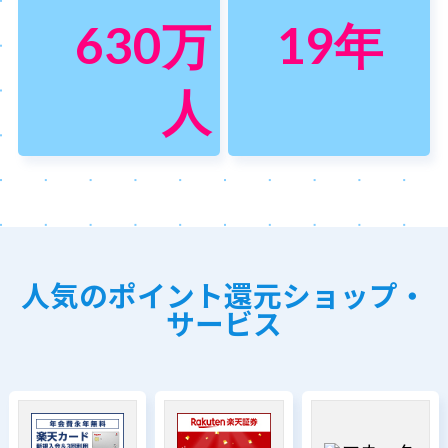
630
万
19
年
人
人気のポイント還元ショップ・
サービス