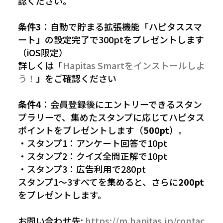
認ください。
条件3
：自動で貯まる拡張機能「ハピタススマ
ート」の設定完了で300ptをプレゼントします
（iOS限定）
詳しくは「
Hapitas Smartをインストールしよ
う！
」をご確認ください
条件4
：会員登録後にエントリーできるスタン
プラリーで、集めたスタンプに応じてハピタス
ポイントをプレゼントします（
500pt
）。
・スタンプ1：アンケート回答で10pt
・スタンプ2：クイズ全問正解で10pt
・スタンプ3：広告利用で280pt
スタンプ1〜3すべてを集めると、さらに
200pt
をプレゼントします。
お問い合わせ先:
https://m.hapitas.jp/contac