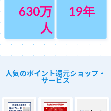
630
万
19
年
人
人気のポイント還元ショップ・
サービス