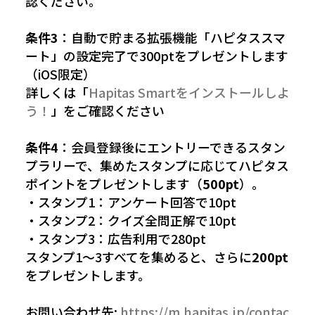
認ください。
条件3
：自動で貯まる拡張機能「ハピタススマ
ート」の設定完了で300ptをプレゼントします
（iOS限定）
詳しくは「
Hapitas Smartをインストールしよ
う！
」をご確認ください
条件4
：会員登録後にエントリーできるスタン
プラリーで、集めたスタンプに応じてハピタス
ポイントをプレゼントします（
500pt
）。
・スタンプ1：アンケート回答で10pt
・スタンプ2：クイズ全問正解で10pt
・スタンプ3：広告利用で280pt
スタンプ1〜3すべてを集めると、さらに
200pt
をプレゼントします。
お問い合わせ先:
https://m.hapitas.jp/contac