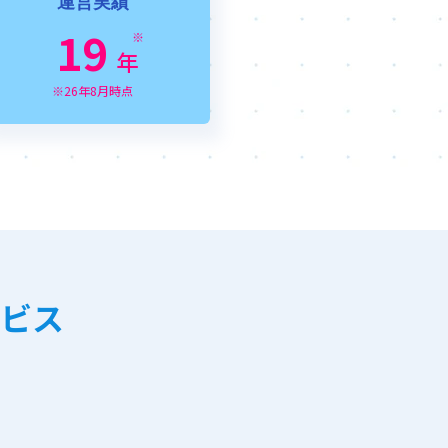
運営実績
19
※
年
※26年8月時点
ビス