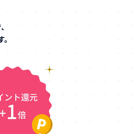
で、
す。