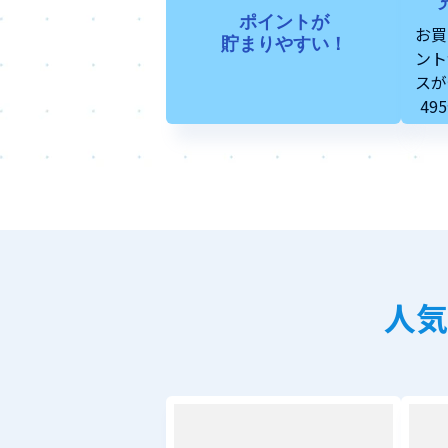
ポイントが
お買
貯まりやすい！
ント
スが
49
人気