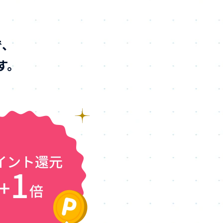
で、
す。