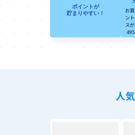
ポイントが
お買
貯まりやすい！
ント
スが
49
人気