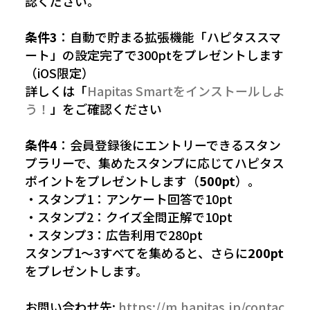
認ください。
条件3
：自動で貯まる拡張機能「ハピタススマ
ート」の設定完了で300ptをプレゼントします
（iOS限定）
詳しくは「
Hapitas Smartをインストールしよ
う！
」をご確認ください
条件4
：会員登録後にエントリーできるスタン
プラリーで、集めたスタンプに応じてハピタス
ポイントをプレゼントします（
500pt
）。
・スタンプ1：アンケート回答で10pt
・スタンプ2：クイズ全問正解で10pt
・スタンプ3：広告利用で280pt
スタンプ1〜3すべてを集めると、さらに
200pt
をプレゼントします。
お問い合わせ先:
https://m.hapitas.jp/contac