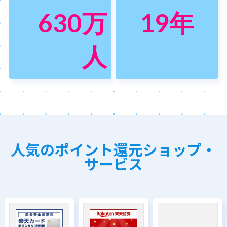
630
万
19
年
人
人気のポイント還元ショップ・
サービス