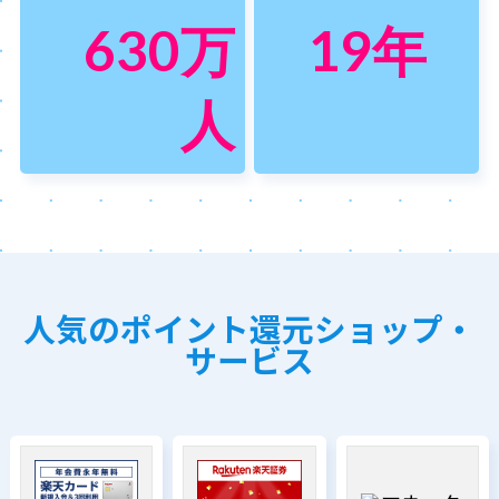
630
万
19
年
人
人気のポイント還元ショップ・
サービス