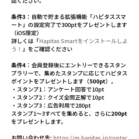
認ください。
条件3
：自動で貯まる拡張機能「ハピタススマ
ート」の設定完了で300ptをプレゼントします
（iOS限定）
詳しくは「
Hapitas Smartをインストールしよ
う！
」をご確認ください
条件4
：会員登録後にエントリーできるスタン
プラリーで、集めたスタンプに応じてハピタス
ポイントをプレゼントします（
500pt
）。
・スタンプ1：アンケート回答で10pt
・スタンプ2：クイズ全問正解で10pt
・スタンプ3：広告利用で280pt
スタンプ1〜3すべてを集めると、さらに
200pt
をプレゼントします。
お問い合わせ先:
https://m.hapitas.jp/contac