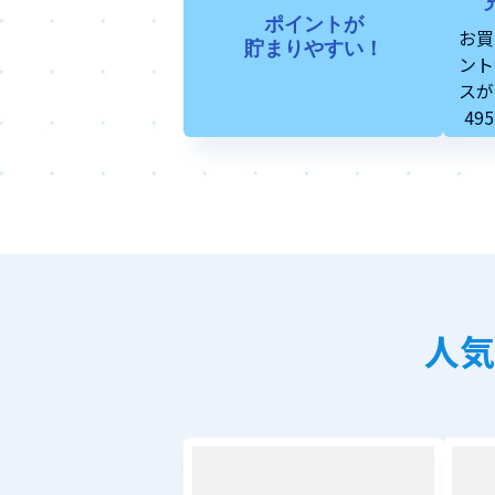
ポイントが
お買
貯まりやすい！
ント
スが
49
人気