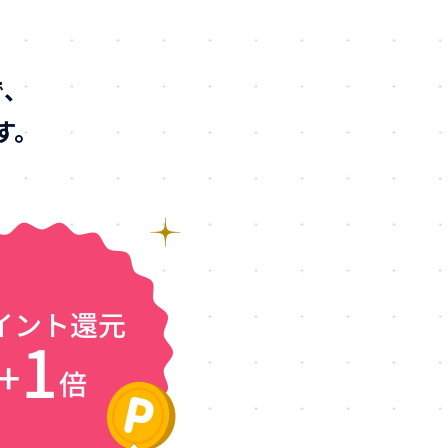
で、
す。