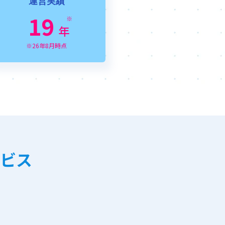
運営実績
19
※
年
※26年8月時点
ビス