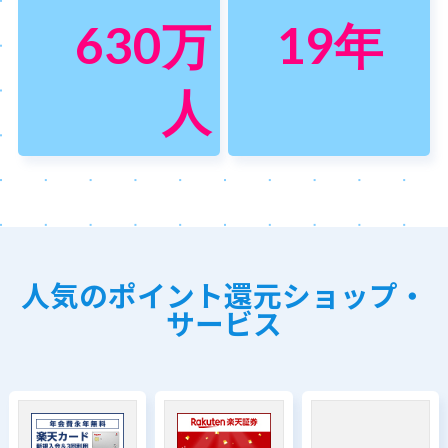
630
万
19
年
人
人気のポイント還元ショップ・
サービス