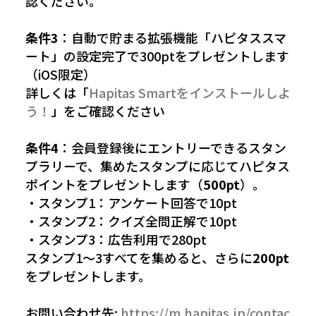
認ください。
条件3
：自動で貯まる拡張機能「ハピタススマ
ート」の設定完了で300ptをプレゼントします
（iOS限定）
詳しくは「
Hapitas Smartをインストールしよ
う！
」をご確認ください
条件4
：会員登録後にエントリーできるスタン
プラリーで、集めたスタンプに応じてハピタス
ポイントをプレゼントします（
500pt
）。
・スタンプ1：アンケート回答で10pt
・スタンプ2：クイズ全問正解で10pt
・スタンプ3：広告利用で280pt
スタンプ1〜3すべてを集めると、さらに
200pt
をプレゼントします。
お問い合わせ先:
https://m.hapitas.jp/contac