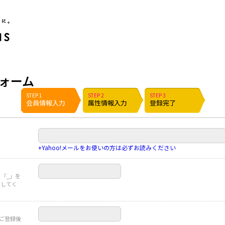
ポイント貯めて現金やギフト券に交換できるポイントサイト | ハピタス
ォーム
STEP 1
STEP 2
STEP 3
会員情報入力
属性情報入力
登録完了
+Yahoo!メールをお使いの方は必ずお読みください
」「_」を
力してく
※ご登録後