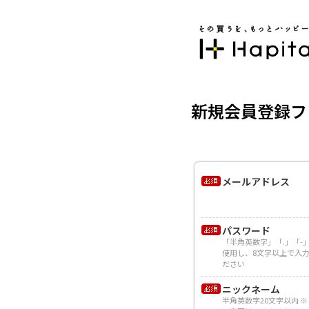
新規会員登録フ
メールアドレス
パスワード
「半角英数字」「.」「-
使用し、8文字以上で入
ださい
ニックネーム
半角英数字20文字以内 