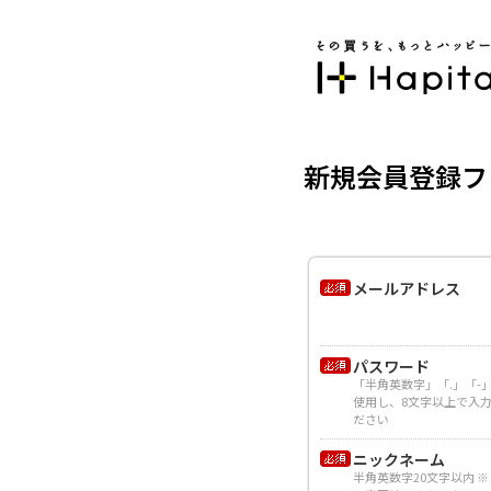
新規会員登録フ
メールアドレス
パスワード
「半角英数字」「.」「-
使用し、8文字以上で入
ださい
ニックネーム
半角英数字20文字以内 