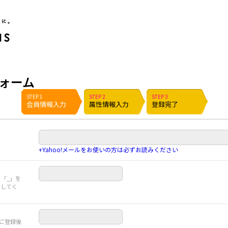
ポイント貯めて現金やギフト券に交換できるポイントサイト | ハピタス
ォーム
STEP 1
STEP 2
STEP 3
会員情報入力
属性情報入力
登録完了
+Yahoo!メールをお使いの方は必ずお読みください
」「_」を
力してく
※ご登録後