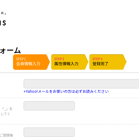
ポイント貯めて現金やギフト券に交換できるポイントサイト | ハピタス
ォーム
STEP 1
STEP 2
STEP 3
会員情報入力
属性情報入力
登録完了
+Yahoo!メールをお使いの方は必ずお読みください
」「_」を
力してく
※ご登録後