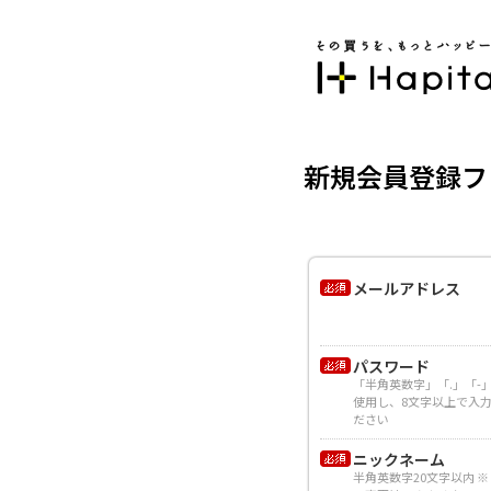
新規会員登録フ
メールアドレス
パスワード
「半角英数字」「.」「-
使用し、8文字以上で入
ださい
ニックネーム
半角英数字20文字以内 