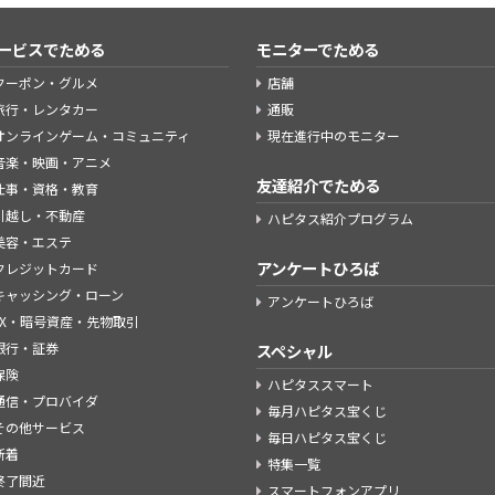
ービスでためる
モニターでためる
クーポン・グルメ
店舗
旅行・レンタカー
通販
オンラインゲーム・コミュニティ
現在進行中のモニター
音楽・映画・アニメ
友達紹介でためる
仕事・資格・教育
引越し・不動産
ハピタス紹介プログラム
美容・エステ
アンケートひろば
クレジットカード
キャッシング・ローン
アンケートひろば
FX・暗号資産・先物取引
銀行・証券
スペシャル
保険
ハピタススマート
通信・プロバイダ
毎月ハピタス宝くじ
その他サービス
毎日ハピタス宝くじ
新着
特集一覧
終了間近
スマートフォンアプリ