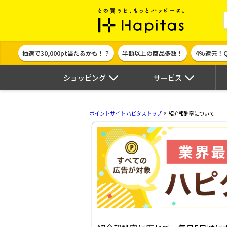
ポイント貯めて
抽選で30,000pt当たるかも！？
半額以上の商品多数！
4%還元！
ショッピング
サービス
ポイントサイト ハピタストップ
紹介報酬率について