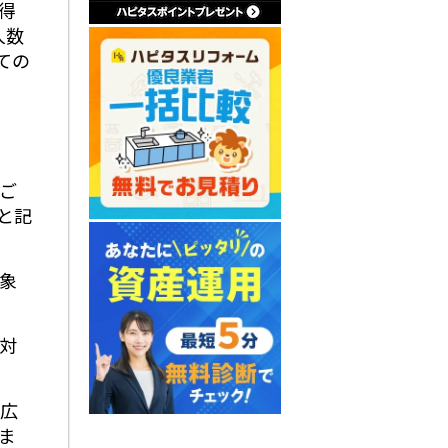
得
人数
ての
ご
と記
象
対
、広
ま