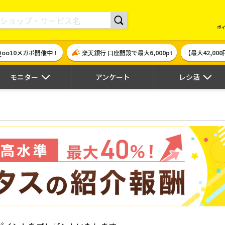
現金やギフト券に交換できるポイントサイト | ハピタス
ポ
Qoo10メガポ開催中！
楽天銀行 口座開設で最大6,000pt
【最大42,0
モニター
アンケート
レシ活