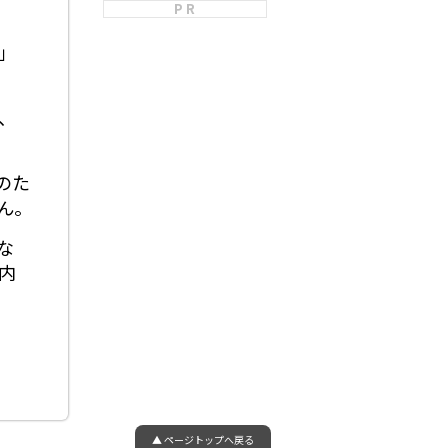
P R
」
、
のた
ん。
な
内
▲ ページトップへ戻る