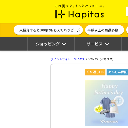
ポイント貯めて
一人紹介すると300ptもらえてハッピー♫
半額以上の商品多数！
ショッピング
サービス
ポイントサイト｜ハピタス
VENEX（ベネクス）
くり返しOK
あんしん保証