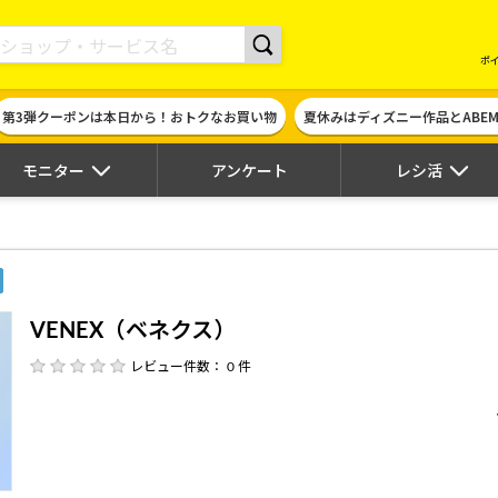
現金やギフト券に交換できるポイントサイト | ハピタス
ポ
第3弾クーポンは本日から！おトクなお買い物
夏休みはディズニー作品とABE
モニター
アンケート
レシ活
VENEX（ベネクス）
レビュー件数： 0 件