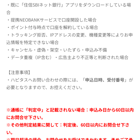
・既に「住信SBIネット銀行」アプリをダウンロードしている場
合
・提携NEOBANKサービスで口座開設した場合
・ポイント付与時点で口座を解約している場合
・トラッキング拒否、IPアドレスの変更、機種変更等によりお申
込情報を特定できない場合
・キャンセル・虚偽・架空・いたずら・申込み不備
・データ重複（IP含む）・広告主より不正等と判断された場合
【注意事項】
・ハピタスへお問い合わせの際には、「
申込日時、受付番号
」が
必要となりますので、お控えください。
※通帳に「判定中」と記載されない場合：申込み日から60日以内
にお問合せ下さい。
※その他判定結果に関して：判定後、60日以内にお問合せ下さ
い。
※期日超過の場合、お問合せをお受けできかねます。予めご了承