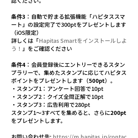
認ください。
条件3
：自動で貯まる拡張機能「ハピタススマ
ート」の設定完了で300ptをプレゼントします
（iOS限定）
詳しくは「
Hapitas Smartをインストールしよ
う！
」をご確認ください
条件4
：会員登録後にエントリーできるスタン
プラリーで、集めたスタンプに応じてハピタス
ポイントをプレゼントします（
500pt
）。
・スタンプ1：アンケート回答で10pt
・スタンプ2：クイズ全問正解で10pt
・スタンプ3：広告利用で280pt
スタンプ1〜3すべてを集めると、さらに
200pt
をプレゼントします。
お問い合わせ先:
https://m.hapitas.jp/contac