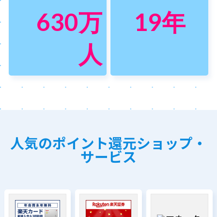
630
万
19
年
人
人気のポイント還元ショップ・
サービス