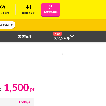
会員登録(無料)
イント交換
会員ログイン
MAで楽しも
NEW
友達紹介
スペシャル
1,500
pt
で
1,500
pt