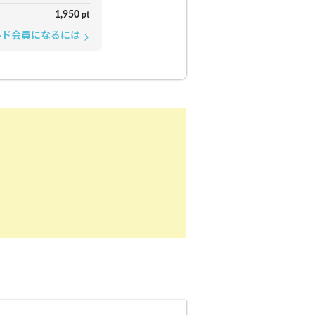
1,950
pt
ルド会員になるには
arrow_forward_ios