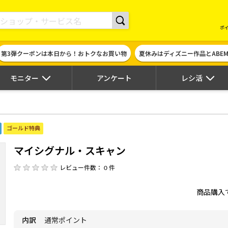
現金やギフト券に交換できるポイントサイト | ハピタス
ポ
第3弾クーポンは本日から！おトクなお買い物
夏休みはディズニー作品とABE
モニター
アンケート
レシ活
ゴールド特典
マイシグナル・スキャン
レビュー件数： 0 件
商品購入
内訳
通常ポイント