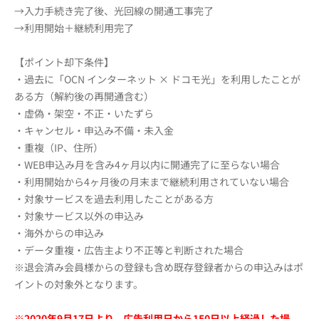
→入力手続き完了後、光回線の開通工事完了
→利用開始＋継続利用完了
【ポイント却下条件】
・過去に「OCN インターネット × ドコモ光」を利用したことが
ある方（解約後の再開通含む）
・虚偽・架空・不正・いたずら
・キャンセル・申込み不備・未入金
・重複（IP、住所）
・WEB申込み月を含み4ヶ月以内に開通完了に至らない場合
・利用開始から4ヶ月後の月末まで継続利用されていない場合
・対象サービスを過去利用したことがある方
・対象サービス以外の申込み
・海外からの申込み
・データ重複・広告主より不正等と判断された場合
※退会済み会員様からの登録も含め既存登録者からの申込みはポ
イントの対象外となります。
※2020年9月17日より、広告利用日から150日以上経過した場