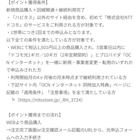
【ポイント獲得条件】
新規商品購入＋回線開通＋継続利用完了
・「ハピタス」以外のサイト経由を含め、初めて「株式会社NTT
ドコモ」のサービスをご利用される方が対象です。
・1世帯につき1回までの申込みとなります。
以下全ての条件を満たしている方が対象です。
・WEBにて税込1,501円以上の商品購入され、5営業日以内に
「ドコモ光1ギガ／10ギガ（2年定期契約）」とプロバイダ「OC
N インターネット」を一緒に新規・事業者変更・転用のいずれか
で申込みされた方
・利用開始月の4ヶ月後の月末時点まで継続利用されている方
・下記サイト内「OCN インターネット 同時加入特典」ページに
記載の「適用条件」「注意事項」を全て満たしている方
┗（https://nttxstore.jp/_RH_3724）
【ポイント獲得までの流れ】
WEBより商品購入
→注文完了画面or注文確認メール記載のURLから、光申込フォー
ムへの入力手続き