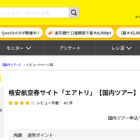
現金やギフト券に交換できるポイントサイト | ハピタス
ポ
！Qoo10メガポ開催中！
楽天銀行 口座開設で最大6,000pt
【最大42,
モニター
アンケート
レシ活
」【国内ツアー】
レビュー5ページ目
格安航空券サイト「エアトリ」【国内ツアー】
レビュー件数： 81 件
国内ツアー申込
内訳
通常ポイント