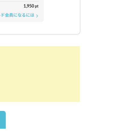
1,950
pt
ルド会員になるには
arrow_forward_ios