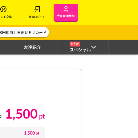
会員登録(無料)
イント交換
会員ログイン
000円相当】三菱ＵＦＪカード
NEW
友達紹介
スペシャル
1,500
pt
で
1,500
pt