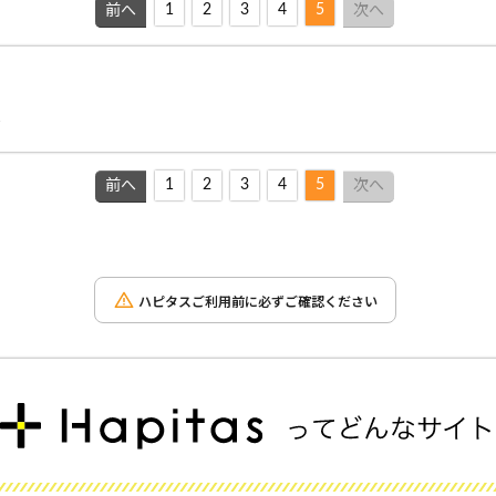
1
2
3
4
5
前へ
次へ
＾
1
2
3
4
5
前へ
次へ
ハピタスご利用前に必ずご確認ください