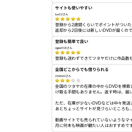
サイトも使いやすい
lue13さん
登録から2週間くらいでポイントがつい
返却から2日後には新しいDVDが届くの
登録も簡単で良い
sigee518さん
登録も迷わずできてツタヤだけに作品数
全国どこからでも借りられる
chietamさん
全国のツタヤの在庫の中からDVDを検索
け取る手間もありません。返す時は、届
ただ、在庫が少ないDVDなどは中々発送
あとちょっとサイトが見づらいところも
動画サイトでも売られていないようなマ
月に何本も映画が観たい人はおすすめで