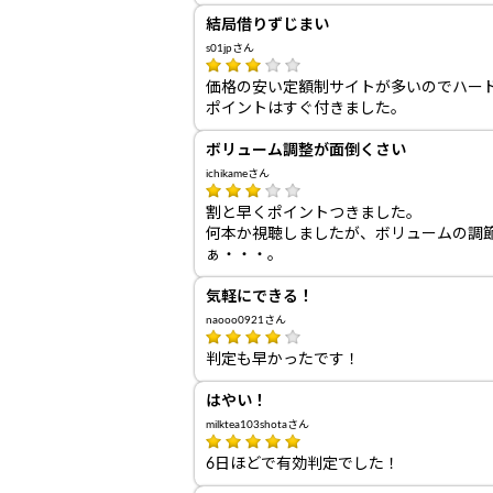
結局借りずじまい
s01jpさん
価格の安い定額制サイトが多いのでハー
ポイントはすぐ付きました。
ボリューム調整が面倒くさい
ichikameさん
割と早くポイントつきました。
何本か視聴しましたが、ボリュームの調
ぁ・・・。
気軽にできる！
naooo0921さん
判定も早かったです！
はやい！
milktea103shotaさん
6日ほどで有効判定でした！