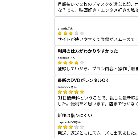
月額払いで２枚のディスクを選ぶと即、
な？でも、映画好き・エンタメ好きの私
a_inohさん
サイトが使いやすくて登録がスムーズで
利用の仕方がわかりやすかった
dorarikoさん
登録していから、プラン内容・操作手順
最新のDVDがレンタルOK
eeaacc77さん
31日間無料ということで、試しに最新映
した。便利だと思います。店まで行かな
新作は借りにくい
hapitas1653さん
発送、返送ともにスムーズに出来ました