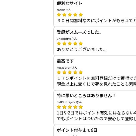
便利なサイト
tochieさん
３０日間無料なのにポイントがもらえて
登録がスムーズでした。
unclejeffysさん
ありがとうございました。
最高です
kusaporonさん
１７５ポイントを無料登録だけで獲得でき
現金以上に宝くじで夢を見れたことも素
特に悪いところはありません！
3k83b3f2ja3cさん
1日や2日ではポイント有効にはならな
でもポイントはついたので安心して登録
ポイント付与まで6日