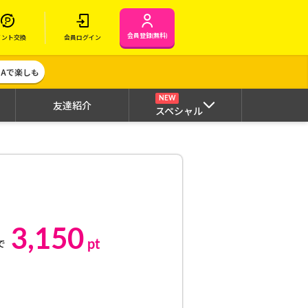
会員登録(無料)
イント交換
会員ログイン
MAで楽しも
NEW
友達紹介
スペシャル
3,150
pt
で