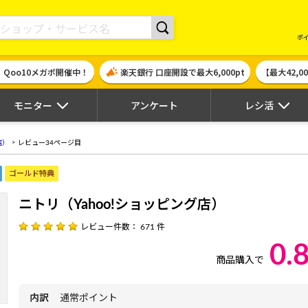
現金やギフト券に交換できるポイントサイト | ハピタス
ポ
！Qoo10メガポ開催中！
楽天銀行 口座開設で最大6,000pt
【最大42,
モニター
アンケート
レシ活
店）
レビュー34ページ目
ゴールド特典
ニトリ（Yahoo!ショッピング店）
レビュー件数： 671 件
0.
商品購入で
内訳
通常ポイント