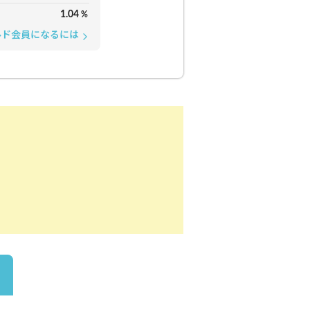
1.04
%
ルド会員になるには
arrow_forward_ios