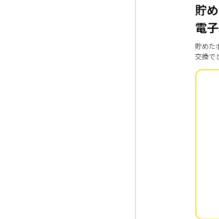
貯め
電子
貯めた
交換で