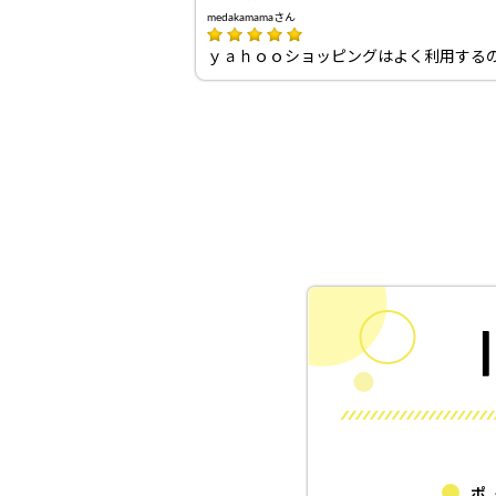
medakamamaさん
ｙａｈｏｏショッピングはよく利用する
ポ