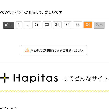
のでＷでポイントがもらえて、嬉しいです
1
...
29
30
31
32
33
34
前へ
次へ
ハピタスご利用前に必ずご確認ください
イント1