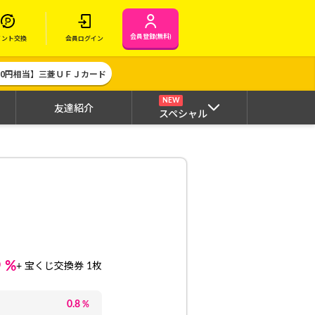
会員登録(無料)
イント交換
会員ログイン
000円相当】三菱ＵＦＪカード
NEW
友達紹介
スペシャル
8
%
+ 宝くじ交換券 1枚
0.8
%