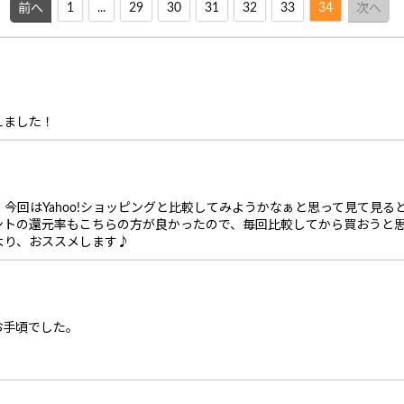
1
...
29
30
31
32
33
34
前へ
次へ
！
えました！
回はYahoo!ショッピングと比較してみようかなぁと思って見て見ると、
ントの還元率もこちらの方が良かったので、毎回比較してから買おうと
より、おススメします♪
お手頃でした。