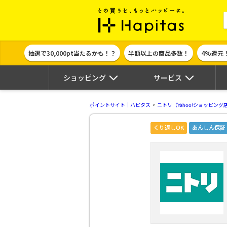
ポイント貯めて
抽選で30,000pt当たるかも！？
半額以上の商品多数！
4%還元
ショッピング
サービス
ポイントサイト｜ハピタス
ニトリ（Yahoo!ショッピング
くり返しOK
あんしん保証