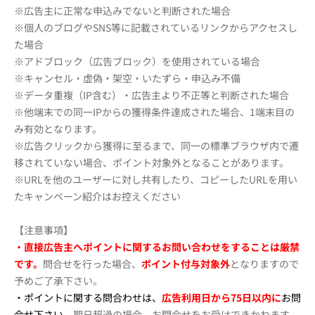
※広告主に正常な申込みでないと判断された場合
※個人のブログやSNS等に記載されているリンクからアクセスし
た場合
※アドブロック（広告ブロック）を使用されている場合
※キャンセル・虚偽・架空・いたずら・申込み不備
※データ重複（IP含む）・広告主より不正等と判断された場合
※他端末での同一IPからの獲得条件達成された場合、1端末目の
み有効となります。
※広告クリックから獲得に至るまで、同一の標準ブラウザ内で遷
移されていない場合、ポイント対象外となることがあります。
※URLを他のユーザーに対し共有したり、コピーしたURLを用い
たキャンペーン紹介はお控えください
【注意事項】
・直接広告主へポイントに関するお問い合わせをすることは厳禁
です。
問合せを行った場合、
ポイント付与対象外
となりますので
予めご了承下さい。
・ポイントに関する問合わせは、
広告利用日から75日以内に
お問
合せ下さい。
期日超過の場合、お問合せをお受けできかねます。