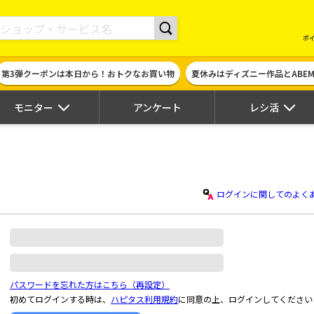
現金やギフト券に交換できるポイントサイト | ハピタス
ポ
第3弾クーポンは本日から！おトクなお買い物
夏休みはディズニー作品とABE
モニター
アンケート
レシ活
ログインに関してのよく
パスワードを忘れた方はこちら（再設定）
初めてログインする時は、
ハピタス利用規約
に同意の上、ログインしてください