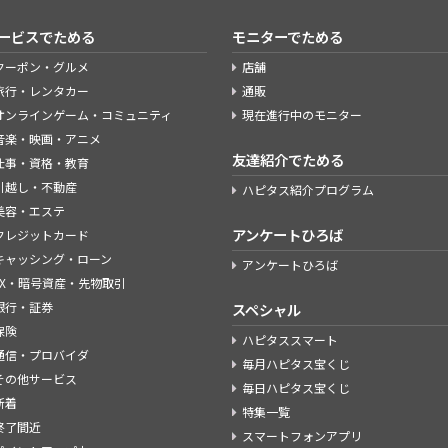
ービスでためる
モニターでためる
クーポン・グルメ
店舗
旅行・レンタカー
通販
オンラインゲーム・コミュニティ
現在進行中のモニター
音楽・映画・アニメ
友達紹介でためる
仕事・資格・教育
引越し・不動産
ハピタス紹介プログラム
美容・エステ
アンケートひろば
クレジットカード
キャッシング・ローン
アンケートひろば
FX・暗号資産・先物取引
銀行・証券
スペシャル
保険
ハピタススマート
通信・プロバイダ
毎月ハピタス宝くじ
その他サービス
毎日ハピタス宝くじ
新着
特集一覧
終了間近
スマートフォンアプリ