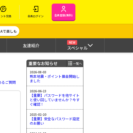
会員登録(無料)
イント交換
会員ログイン
MAで楽しも
NEW
友達紹介
スペシャル
重要なお知らせ
一覧へ
2026-08-03
熊本地震・ポイント募金開始し
ました
あるご質問
2026-06-23
【重要】パスワードを他サイト
と使い回していませんか？今す
ぐ確認！
2025-02-20
【重要】安全なパスワード設定
のお願い