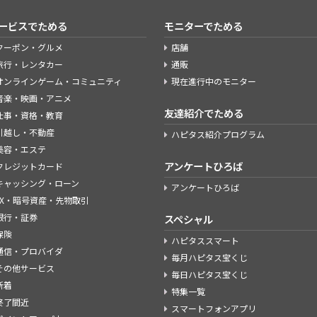
ービスでためる
モニターでためる
クーポン・グルメ
店舗
旅行・レンタカー
通販
オンラインゲーム・コミュニティ
現在進行中のモニター
音楽・映画・アニメ
友達紹介でためる
仕事・資格・教育
引越し・不動産
ハピタス紹介プログラム
美容・エステ
アンケートひろば
クレジットカード
キャッシング・ローン
アンケートひろば
FX・暗号資産・先物取引
銀行・証券
スペシャル
保険
ハピタススマート
通信・プロバイダ
毎月ハピタス宝くじ
その他サービス
毎日ハピタス宝くじ
新着
特集一覧
終了間近
スマートフォンアプリ