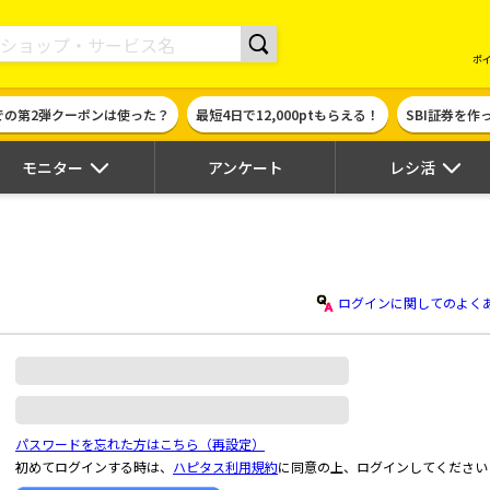
現金やギフト券に交換できるポイントサイト | ハピタス
ポ
での第2弾クーポンは使った？
最短4日で12,000ptもらえる！
SBI証券を
モニター
アンケート
レシ活
ログインに関してのよく
パスワードを忘れた方はこちら（再設定）
初めてログインする時は、
ハピタス利用規約
に同意の上、ログインしてください